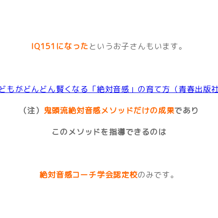
IQ151になった
というお子さんもいます。
どもがどんどん賢くなる「絶対音感」の育て方（青春出版
（注）
鬼頭流絶対音感メソッドだけの成果
であり
このメソッドを指導できるのは
絶対音感コーチ学会認定校
のみです。