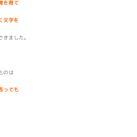
覚を育て
く文字を
できました。
ものは
思っても